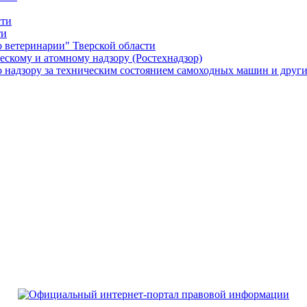
сти
ти
о ветеринарии" Тверской области
ескому и атомному надзору (Ростехнадзор)
о надзору за техническим состоянием самоходных машин и други