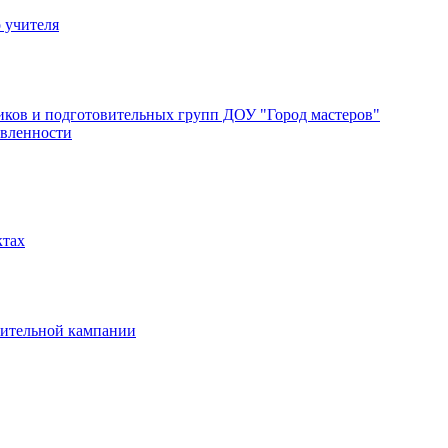
 учителя
ков и подготовительных групп ДОУ "Город мастеров"
авленности
ктах
вительной кампании