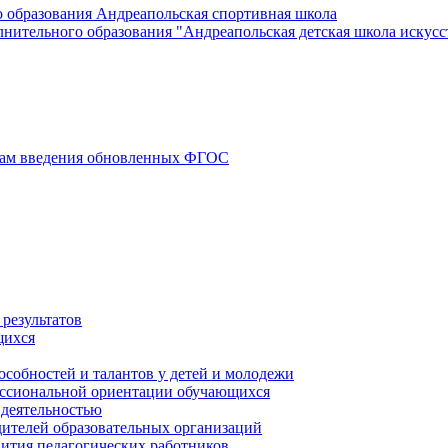
 образования Андреапольская спортивная школа
ительного образования "Андреапольская детская школа искусс
осам введения обновленных ФГОС
результатов
щихся
особностей и талантов у детей и молодежи
ессиональной ориентации обучающихся
 деятельностью
ителей образовательных организаций
вития педагогических работников