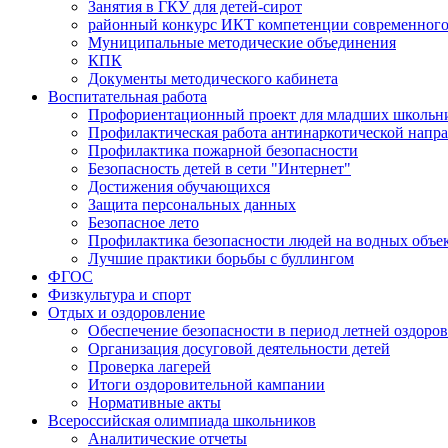
Занятия в ГКУ для детей-сирот
районный конкурс ИКТ компетенции современного
Муниципальные методические объединения
КПК
Документы методического кабинета
Воспитательная работа
Профориентационный проект для младших школьни
Профилактическая работа антинаркотической напр
Профилактика пожарной безопасности
Безопасность детей в сети "Интернет"
Достижения обучающихся
Защита персональных данных
Безопасное лето
Профилактика безопасности людей на водных объе
Лучшие практики борьбы с буллингом
ФГОС
Физкультура и спорт
Отдых и оздоровление
Обеспечение безопасности в период летней оздоро
Организация досуговой деятельности детей
Проверка лагерей
Итоги оздоровительной кампании
Нормативные акты
Всероссийская олимпиада школьников
Аналитические отчеты