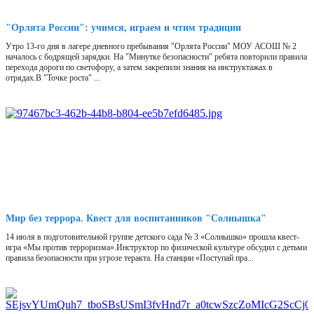
"Орлята России": учимся, играем и чтим традиции
Утро 13-го дня в лагере дневного пребывания "Орлята России" МОУ АСОШ № 2
началось с бодрящей зарядки. На "Минутке безопасности" ребята повторили правила
перехода дороги по светофору, а затем закрепили знания на инструктажах в
отрядах.В "Точке роста" ...
Мир без террора. Квест для воспитанников "Солнышка"
14 июля в подготовительной группе детского сада № 3 «Солнышко» прошла квест-
игра «Мы против терроризма».Инструктор по физической культуре обсудил с детьми
правила безопасности при угрозе теракта. На станции «Поступай пра...