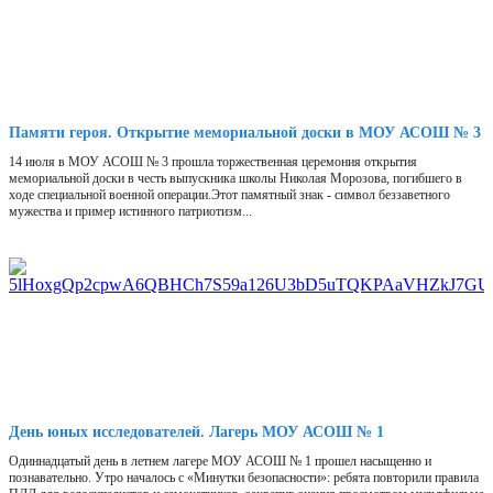
Памяти героя. Открытие мемориальной доски в МОУ АСОШ № 3
14 июля в МОУ АСОШ № 3 прошла торжественная церемония открытия
мемориальной доски в честь выпускника школы Николая Морозова, погибшего в
ходе специальной военной операции.Этот памятный знак - символ беззаветного
мужества и пример истинного патриотизм...
День юных исследователей. Лагерь МОУ АСОШ № 1
Одиннадцатый день в летнем лагере МОУ АСОШ № 1 прошел насыщенно и
познавательно. Утро началось с «Минутки безопасности»: ребята повторили правила