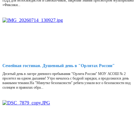
ПДД для велосипедистов и самокатчиков, закрепив знания просмотром мультфильма
«Фиксики...
Семейная гостиная. Душевный день в "Орлятах России"
Десятый день в лагере дневного пребывания "Орлята России" МОУ АСОШ № 2
пролетел на одном дыхании! Утро началось с бодрой зарядки, а продолжился день
важными темами.На "Минутке безопасности" ребята узнали все о безопасности под
солнцем и правилах обра...