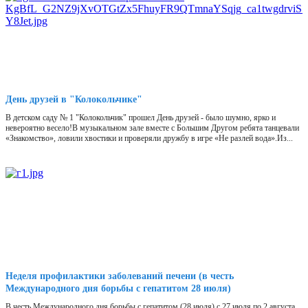
День друзей в "Колокольчике"
В детском саду № 1 "Колокольчик" прошел День друзей - было шумно, ярко и
невероятно весело!В музыкальном зале вместе с Большим Другом ребята танцевали
«Знакомство», ловили хвостики и проверяли дружбу в игре «Не разлей вода».Из...
Неделя профилактики заболеваний печени (в честь
Международного дня борьбы с гепатитом 28 июля)
В честь Международного дня борьбы с гепатитом (28 июля) с 27 июля по 2 августа