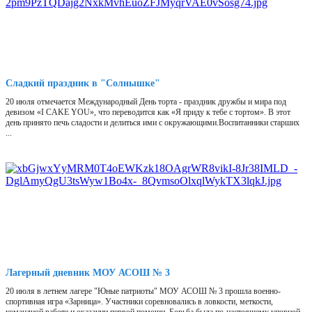
Сладкий праздник в "Солнышке"
20 июля отмечается Международный День торта - праздник дружбы и мира под
девизом «I CAKE YOU», что переводится как «Я приду к тебе с тортом». В этот
день принято печь сладости и делиться ими с окружающими.Воспитанники старших
...
Лагерный дневник МОУ АСОШ № 3
20 июля в летнем лагере "Юные патриоты" МОУ АСОШ № 3 прошла военно-
спортивная игра «Зарница». Участники соревновались в ловкости, меткости,