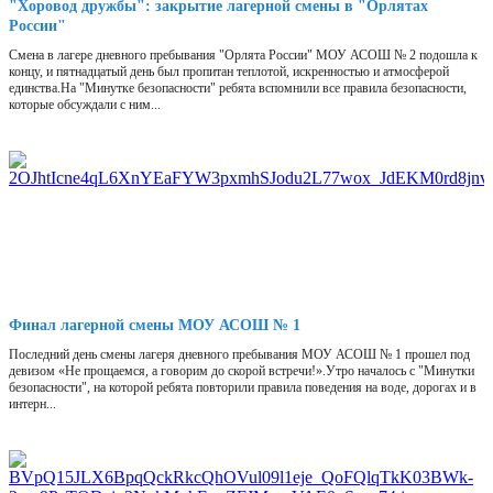
"Хоровод дружбы": закрытие лагерной смены в "Орлятах
России"
Смена в лагере дневного пребывания "Орлята России" МОУ АСОШ № 2 подошла к
концу, и пятнадцатый день был пропитан теплотой, искренностью и атмосферой
единства.На "Минутке безопасности" ребята вспомнили все правила безопасности,
которые обсуждали с ним...
Финал лагерной смены МОУ АСОШ № 1
Последний день смены лагеря дневного пребывания МОУ АСОШ № 1 прошел под
девизом «Не прощаемся, а говорим до скорой встречи!».Утро началось с "Минутки
безопасности", на которой ребята повторили правила поведения на воде, дорогах и в
интерн...