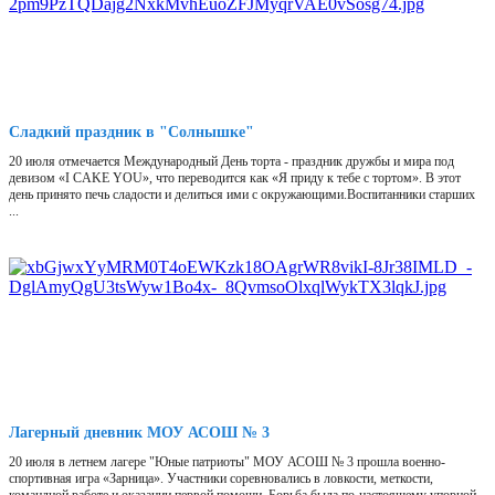
Сладкий праздник в "Солнышке"
20 июля отмечается Международный День торта - праздник дружбы и мира под
девизом «I CAKE YOU», что переводится как «Я приду к тебе с тортом». В этот
день принято печь сладости и делиться ими с окружающими.Воспитанники старших
...
Лагерный дневник МОУ АСОШ № 3
20 июля в летнем лагере "Юные патриоты" МОУ АСОШ № 3 прошла военно-
спортивная игра «Зарница». Участники соревновались в ловкости, меткости,