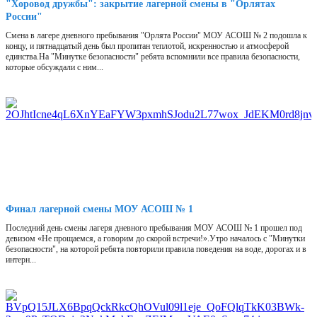
"Хоровод дружбы": закрытие лагерной смены в "Орлятах
России"
Смена в лагере дневного пребывания "Орлята России" МОУ АСОШ № 2 подошла к
концу, и пятнадцатый день был пропитан теплотой, искренностью и атмосферой
единства.На "Минутке безопасности" ребята вспомнили все правила безопасности,
которые обсуждали с ним...
Финал лагерной смены МОУ АСОШ № 1
Последний день смены лагеря дневного пребывания МОУ АСОШ № 1 прошел под
девизом «Не прощаемся, а говорим до скорой встречи!».Утро началось с "Минутки
безопасности", на которой ребята повторили правила поведения на воде, дорогах и в
интерн...