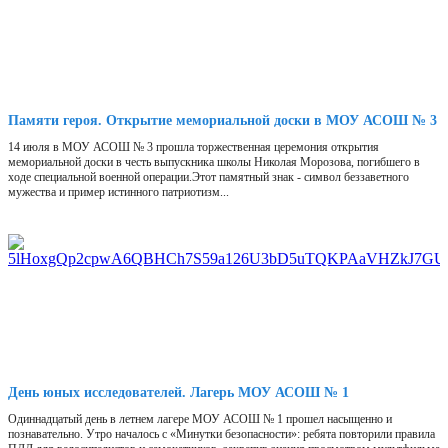
Памяти героя. Открытие мемориальной доски в МОУ АСОШ № 3
14 июля в МОУ АСОШ № 3 прошла торжественная церемония открытия
мемориальной доски в честь выпускника школы Николая Морозова, погибшего в
ходе специальной военной операции.Этот памятный знак - символ беззаветного
мужества и пример истинного патриотизм...
День юных исследователей. Лагерь МОУ АСОШ № 1
Одиннадцатый день в летнем лагере МОУ АСОШ № 1 прошел насыщенно и
познавательно. Утро началось с «Минутки безопасности»: ребята повторили правила