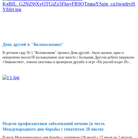
День друзей в "Колокольчике"
В детском саду № 1 "Колокольчик" прошел День друзей - было шумно, ярко и
невероятно весело!В музыкальном зале вместе с Большим Другом ребята танцевали
«Знакомство», ловили хвостики и проверяли дружбу в игре «Не разлей вода».Из...
Неделя профилактики заболеваний печени (в честь
Международного дня борьбы с гепатитом 28 июля)
В честь Международного дня борьбы с гепатитом (28 июля) с 27 июля по 2 августа