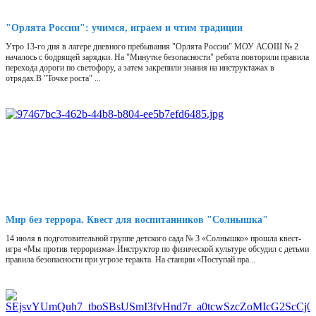
"Орлята России": учимся, играем и чтим традиции
Утро 13-го дня в лагере дневного пребывания "Орлята России" МОУ АСОШ № 2
началось с бодрящей зарядки. На "Минутке безопасности" ребята повторили правила
перехода дороги по светофору, а затем закрепили знания на инструктажах в
отрядах.В "Точке роста" ...
Мир без террора. Квест для воспитанников "Солнышка"
14 июля в подготовительной группе детского сада № 3 «Солнышко» прошла квест-
игра «Мы против терроризма».Инструктор по физической культуре обсудил с детьми
правила безопасности при угрозе теракта. На станции «Поступай пра...