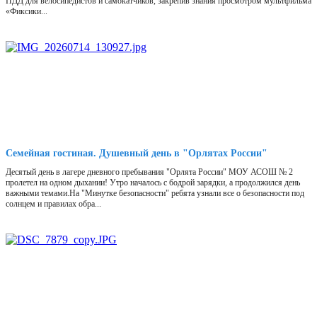
ПДД для велосипедистов и самокатчиков, закрепив знания просмотром мультфильма
«Фиксики...
Семейная гостиная. Душевный день в "Орлятах России"
Десятый день в лагере дневного пребывания "Орлята России" МОУ АСОШ № 2
пролетел на одном дыхании! Утро началось с бодрой зарядки, а продолжился день
важными темами.На "Минутке безопасности" ребята узнали все о безопасности под
солнцем и правилах обра...