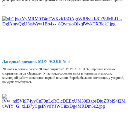
день принято печь сладости и делиться ими с окружающими.Воспитанники старших
...
Лагерный дневник МОУ АСОШ № 3
20 июля в летнем лагере "Юные патриоты" МОУ АСОШ № 3 прошла военно-
спортивная игра «Зарница». Участники соревновались в ловкости, меткости,
командной работе и оказании первой помощи. Борьба была по-настоящему упорной,
но удача улыбнулась ...