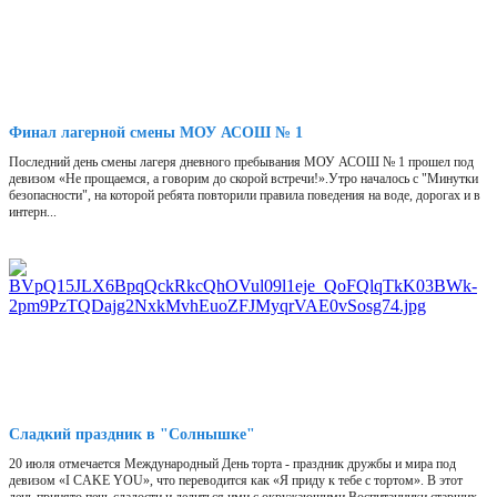
Финал лагерной смены МОУ АСОШ № 1
Последний день смены лагеря дневного пребывания МОУ АСОШ № 1 прошел под
девизом «Не прощаемся, а говорим до скорой встречи!».Утро началось с "Минутки
безопасности", на которой ребята повторили правила поведения на воде, дорогах и в
интерн...
Сладкий праздник в "Солнышке"
20 июля отмечается Международный День торта - праздник дружбы и мира под
девизом «I CAKE YOU», что переводится как «Я приду к тебе с тортом». В этот