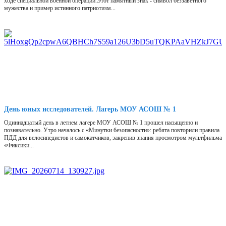
ходе специальной военной операции.Этот памятный знак - символ беззаветного
мужества и пример истинного патриотизм...
День юных исследователей. Лагерь МОУ АСОШ № 1
Одиннадцатый день в летнем лагере МОУ АСОШ № 1 прошел насыщенно и
познавательно. Утро началось с «Минутки безопасности»: ребята повторили правила
ПДД для велосипедистов и самокатчиков, закрепив знания просмотром мультфильма
«Фиксики...