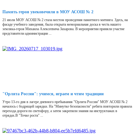
Память героя увековечили в МОУ АСОШ № 2
21 июля МОУ АСОШ № 2 стала местом проведения памятного митинга. Здесь, на
фасаде учебного заведения, была открыта мемориальная доска в честь нашего
земляка-героя Михаила Алексеевича Захарова. В мероприятии приняли участие
представители администрации ...
"Орлята России": учимся, играем и чтим традиции
Утро 13-го дня в лагере дневного пребывания "Орлята России" МОУ АСОШ № 2
началось с бодрящей зарядки. На "Минутке безопасности" ребята повторили правила
перехода дороги по светофору, а затем закрепили знания на инструктажах в
отрядах.В "Точке роста" ...