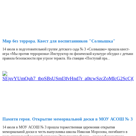
Мир без террора. Квест для воспитанников "Солнышка"
14 июля в подготовительной группе детского сада № 3 «Солнышко» прошла квест-
игра «Мы против терроризма».Инструктор по физической культуре обсудил с детьми
правила безопасности при угрозе теракта. На станции «Поступай пра...
Памяти героя. Открытие мемориальной доски в МОУ АСОШ № 3
14 июля в МОУ АСОШ № 3 прошла торжественная церемония открытия
мемориальной доски в честь выпускника школы Николая Морозова, погибшего в