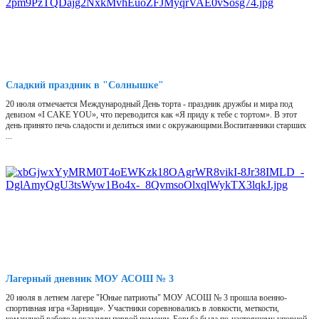
Сладкий праздник в "Солнышке"
20 июля отмечается Международный День торта - праздник дружбы и мира под
девизом «I CAKE YOU», что переводится как «Я приду к тебе с тортом». В этот
день принято печь сладости и делиться ими с окружающими.Воспитанники старших
...
Лагерный дневник МОУ АСОШ № 3
20 июля в летнем лагере "Юные патриоты" МОУ АСОШ № 3 прошла военно-
спортивная игра «Зарница». Участники соревновались в ловкости, меткости,