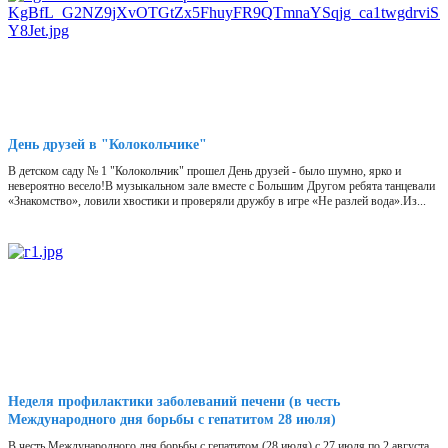
День друзей в "Колокольчике"
В детском саду № 1 "Колокольчик" прошел День друзей - было шумно, ярко и
невероятно весело!В музыкальном зале вместе с Большим Другом ребята танцевали
«Знакомство», ловили хвостики и проверяли дружбу в игре «Не разлей вода».Из...
Неделя профилактики заболеваний печени (в честь
Международного дня борьбы с гепатитом 28 июля)
В честь Международного дня борьбы с гепатитом (28 июля) с 27 июля по 2 августа