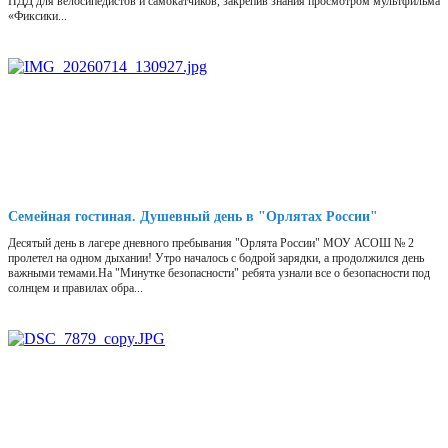
ПДД для велосипедистов и самокатчиков, закрепив знания просмотром мультфильма
«Фиксики...
Семейная гостиная. Душевный день в "Орлятах России"
Десятый день в лагере дневного пребывания "Орлята России" МОУ АСОШ № 2
пролетел на одном дыхании! Утро началось с бодрой зарядки, а продолжился день
важными темами.На "Минутке безопасности" ребята узнали все о безопасности под
солнцем и правилах обра...