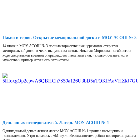
Памяти героя. Открытие мемориальной доски в МОУ АСОШ № 3
14 июля в МОУ АСОШ № 3 прошла торжественная церемония открытия
мемориальной доски в честь выпускника школы Николая Морозова, погибшего в
ходе специальной военной операции.Этот памятный знак - символ беззаветного
мужества и пример истинного патриотизм...
День юных исследователей. Лагерь МОУ АСОШ № 1
Одиннадцатый день в летнем лагере МОУ АСОШ № 1 прошел насыщенно и
познавательно. Утро началось с «Минутки безопасности»: ребята повторили правила