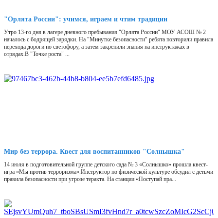
"Орлята России": учимся, играем и чтим традиции
Утро 13-го дня в лагере дневного пребывания "Орлята России" МОУ АСОШ № 2
началось с бодрящей зарядки. На "Минутке безопасности" ребята повторили правила
перехода дороги по светофору, а затем закрепили знания на инструктажах в
отрядах.В "Точке роста" ...
Мир без террора. Квест для воспитанников "Солнышка"
14 июля в подготовительной группе детского сада № 3 «Солнышко» прошла квест-
игра «Мы против терроризма».Инструктор по физической культуре обсудил с детьми
правила безопасности при угрозе теракта. На станции «Поступай пра...