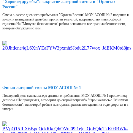
"Хоровод дружбы": закрытие лагерной смены в "Орлятах
России"
Смена в лагере дневного пребывания "Орлята России" МОУ АСОШ № 2 подошла к
концу, и пятнадцатый день был пропитан теплотой, искренностью и атмосферой
единства.На "Минутке безопасности" ребята вспомнили все правила безопасности,
которые обсуждали с ним...
Финал лагерной смены МОУ АСОШ № 1
Последний день смены лагеря дневного пребывания МОУ АСОШ № 1 прошел под
девизом «Не прощаемся, а говорим до скорой встречи!».Утро началось с "Минутки
безопасности", на которой ребята повторили правила поведения на воде, дорогах и в
интерн...