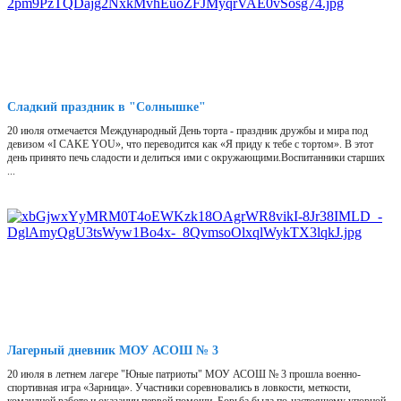
Сладкий праздник в "Солнышке"
20 июля отмечается Международный День торта - праздник дружбы и мира под
девизом «I CAKE YOU», что переводится как «Я приду к тебе с тортом». В этот
день принято печь сладости и делиться ими с окружающими.Воспитанники старших
...
Лагерный дневник МОУ АСОШ № 3
20 июля в летнем лагере "Юные патриоты" МОУ АСОШ № 3 прошла военно-
спортивная игра «Зарница». Участники соревновались в ловкости, меткости,