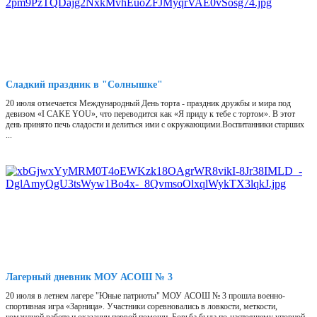
Сладкий праздник в "Солнышке"
20 июля отмечается Международный День торта - праздник дружбы и мира под
девизом «I CAKE YOU», что переводится как «Я приду к тебе с тортом». В этот
день принято печь сладости и делиться ими с окружающими.Воспитанники старших
...
Лагерный дневник МОУ АСОШ № 3
20 июля в летнем лагере "Юные патриоты" МОУ АСОШ № 3 прошла военно-
спортивная игра «Зарница». Участники соревновались в ловкости, меткости,