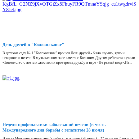
День друзей в "Колокольчике"
В детском саду № 1 "Колокольчик" прошел День друзей - было шумно, ярко и
невероятно весело!В музыкальном зале вместе с Большим Другом ребята танцевали
«Знакомство», ловили хвостики и проверяли дружбу в игре «Не разлей вода».Из...
Неделя профилактики заболеваний печени (в честь
Международного дня борьбы с гепатитом 28 июля)
В честь Международного дня борьбы с гепатитом (28 июля) с 27 июля по 2 августа