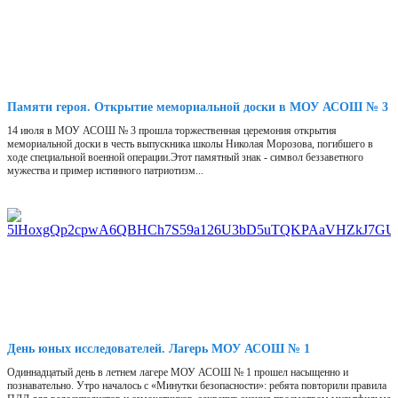
Памяти героя. Открытие мемориальной доски в МОУ АСОШ № 3
14 июля в МОУ АСОШ № 3 прошла торжественная церемония открытия
мемориальной доски в честь выпускника школы Николая Морозова, погибшего в
ходе специальной военной операции.Этот памятный знак - символ беззаветного
мужества и пример истинного патриотизм...
День юных исследователей. Лагерь МОУ АСОШ № 1
Одиннадцатый день в летнем лагере МОУ АСОШ № 1 прошел насыщенно и
познавательно. Утро началось с «Минутки безопасности»: ребята повторили правила