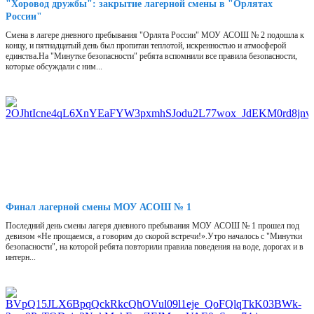
"Хоровод дружбы": закрытие лагерной смены в "Орлятах
России"
Смена в лагере дневного пребывания "Орлята России" МОУ АСОШ № 2 подошла к
концу, и пятнадцатый день был пропитан теплотой, искренностью и атмосферой
единства.На "Минутке безопасности" ребята вспомнили все правила безопасности,
которые обсуждали с ним...
Финал лагерной смены МОУ АСОШ № 1
Последний день смены лагеря дневного пребывания МОУ АСОШ № 1 прошел под
девизом «Не прощаемся, а говорим до скорой встречи!».Утро началось с "Минутки
безопасности", на которой ребята повторили правила поведения на воде, дорогах и в
интерн...