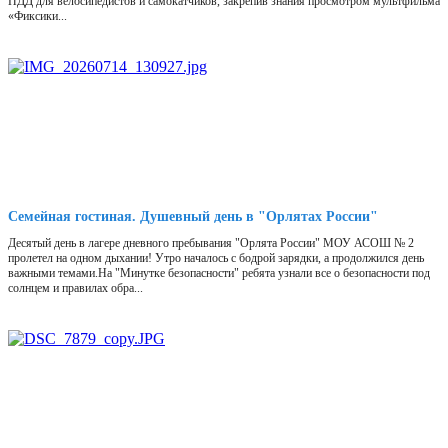
ПДД для велосипедистов и самокатчиков, закрепив знания просмотром мультфильма
«Фиксики...
Семейная гостиная. Душевный день в "Орлятах России"
Десятый день в лагере дневного пребывания "Орлята России" МОУ АСОШ № 2
пролетел на одном дыхании! Утро началось с бодрой зарядки, а продолжился день
важными темами.На "Минутке безопасности" ребята узнали все о безопасности под
солнцем и правилах обра...