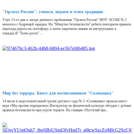
"Орлята России": учимся, играем и чтим традиции
Утро 13-го дня в лагере дневного пребывания "Орлята России" МОУ АСОШ № 2
началось с бодрящей зарядки. На "Минутке безопасности" ребята повторили правила
перехода дороги по светофору, а затем закрепили знания на инструктажах в
отрядах.В "Точке роста" ...
Мир без террора. Квест для воспитанников "Солнышка"
14 июля в подготовительной группе детского сада № 3 «Солнышко» прошла квест-
игра «Мы против терроризма».Инструктор по физической культуре обсудил с детьми
правила безопасности при угрозе теракта. На станции «Поступай пра...