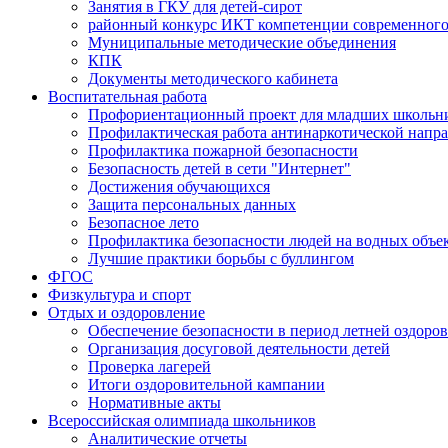
Занятия в ГКУ для детей-сирот
районный конкурс ИКТ компетенции современного
Муниципальные методические объединения
КПК
Документы методического кабинета
Воспитательная работа
Профориентационный проект для младших школьни
Профилактическая работа антинаркотической напр
Профилактика пожарной безопасности
Безопасность детей в сети "Интернет"
Достижения обучающихся
Защита персональных данных
Безопасное лето
Профилактика безопасности людей на водных объе
Лучшие практики борьбы с буллингом
ФГОС
Физкультура и спорт
Отдых и оздоровление
Обеспечение безопасности в период летней оздоро
Организация досуговой деятельности детей
Проверка лагерей
Итоги оздоровительной кампании
Нормативные акты
Всероссийская олимпиада школьников
Аналитические отчеты