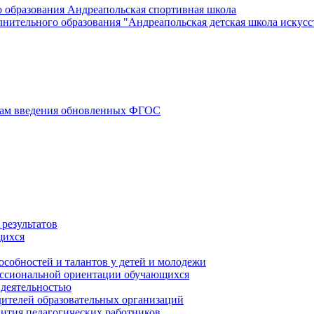
 образования Андреапольская спортивная школа
ительного образования "Андреапольская детская школа искусс
осам введения обновленных ФГОС
результатов
щихся
особностей и талантов у детей и молодежи
ессиональной ориентации обучающихся
 деятельностью
ителей образовательных организаций
вития педагогических работников