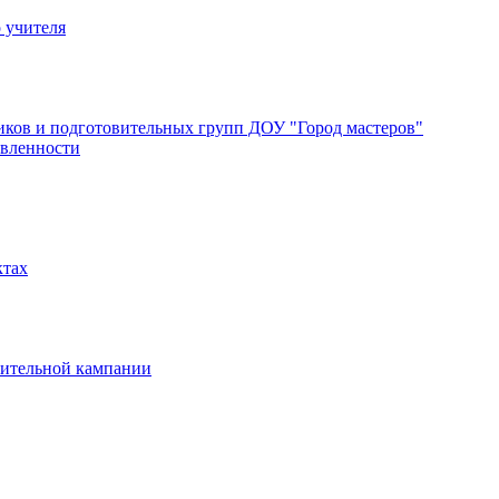
 учителя
ков и подготовительных групп ДОУ "Город мастеров"
авленности
ктах
вительной кампании