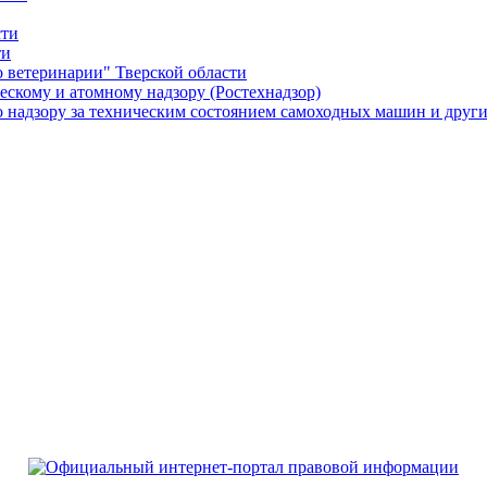
сти
ти
о ветеринарии" Тверской области
ескому и атомному надзору (Ростехнадзор)
о надзору за техническим состоянием самоходных машин и други