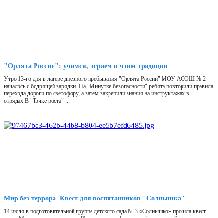
"Орлята России": учимся, играем и чтим традиции
Утро 13-го дня в лагере дневного пребывания "Орлята России" МОУ АСОШ № 2
началось с бодрящей зарядки. На "Минутке безопасности" ребята повторили правила
перехода дороги по светофору, а затем закрепили знания на инструктажах в
отрядах.В "Точке роста" ...
Мир без террора. Квест для воспитанников "Солнышка"
14 июля в подготовительной группе детского сада № 3 «Солнышко» прошла квест-