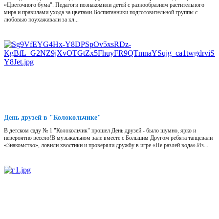
«Цветочного бума". Педагоги познакомили детей с разнообразием растительного
мира и правилами ухода за цветами.Воспитанники подготовительной группы с
любовью поухаживали за кл...
День друзей в "Колокольчике"
В детском саду № 1 "Колокольчик" прошел День друзей - было шумно, ярко и
невероятно весело!В музыкальном зале вместе с Большим Другом ребята танцевали
«Знакомство», ловили хвостики и проверяли дружбу в игре «Не разлей вода».Из...