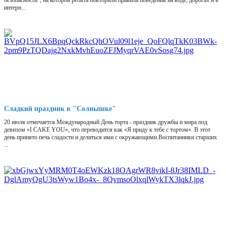
безопасности", на которой ребята повторили правила поведения на воде, дорогах и в
интерн...
Сладкий праздник в "Солнышке"
20 июля отмечается Международный День торта - праздник дружбы и мира под
девизом «I CAKE YOU», что переводится как «Я приду к тебе с тортом». В этот
день принято печь сладости и делиться ими с окружающими.Воспитанники старших
...