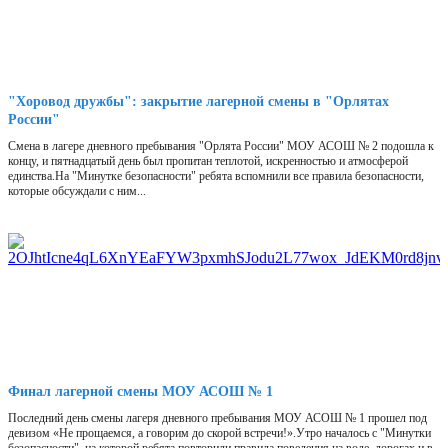
"Хоровод дружбы": закрытие лагерной смены в "Орлятах
России"
Смена в лагере дневного пребывания "Орлята России" МОУ АСОШ № 2 подошла к
концу, и пятнадцатый день был пропитан теплотой, искренностью и атмосферой
единства.На "Минутке безопасности" ребята вспомнили все правила безопасности,
которые обсуждали с ним...
Финал лагерной смены МОУ АСОШ № 1
Последний день смены лагеря дневного пребывания МОУ АСОШ № 1 прошел под
девизом «Не прощаемся, а говорим до скорой встречи!».Утро началось с "Минутки