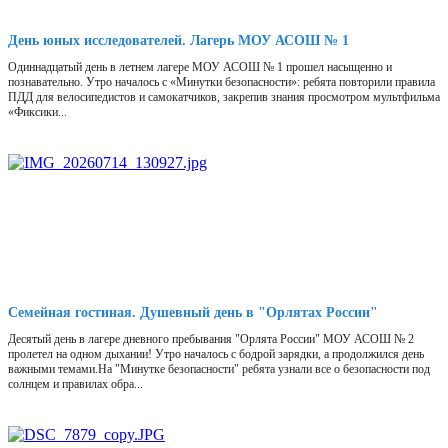
День юных исследователей. Лагерь МОУ АСОШ № 1
Одиннадцатый день в летнем лагере МОУ АСОШ № 1 прошел насыщенно и
познавательно. Утро началось с «Минутки безопасности»: ребята повторили правила
ПДД для велосипедистов и самокатчиков, закрепив знания просмотром мультфильма
«Фиксики...
Семейная гостиная. Душевный день в "Орлятах России"
Десятый день в лагере дневного пребывания "Орлята России" МОУ АСОШ № 2
пролетел на одном дыхании! Утро началось с бодрой зарядки, а продолжился день
важными темами.На "Минутке безопасности" ребята узнали все о безопасности под
солнцем и правилах обра...