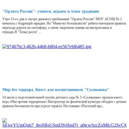
"Орлята России": учимся, играем и чтим традиции
Утро 13-го дня в лагере дневного пребывания "Орлята России" МОУ АСОШ № 2
началось с бодрящей зарядки. На "Минутке безопасности" ребята повторили правила
перехода дороги по светофору, а затем закрепили знания на инструктажах в
отрядах.В "Точке роста" ...
Мир без террора. Квест для воспитанников "Солнышка"
14 июля в подготовительной группе детского сада № 3 «Солнышко» прошла квест-
игра «Мы против терроризма».Инструктор по физической культуре обсудил с детьми
правила безопасности при угрозе теракта. На станции «Поступай пра...