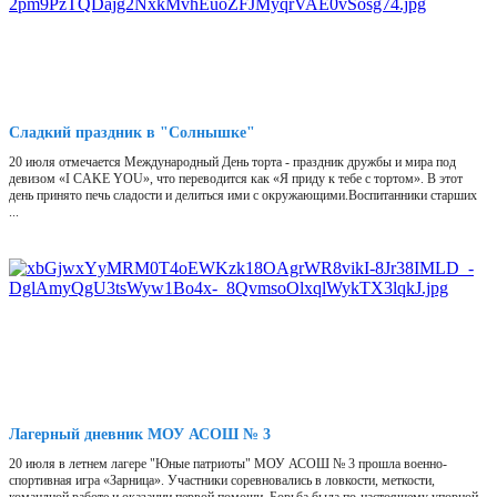
Сладкий праздник в "Солнышке"
20 июля отмечается Международный День торта - праздник дружбы и мира под
девизом «I CAKE YOU», что переводится как «Я приду к тебе с тортом». В этот
день принято печь сладости и делиться ими с окружающими.Воспитанники старших
...
Лагерный дневник МОУ АСОШ № 3
20 июля в летнем лагере "Юные патриоты" МОУ АСОШ № 3 прошла военно-
спортивная игра «Зарница». Участники соревновались в ловкости, меткости,