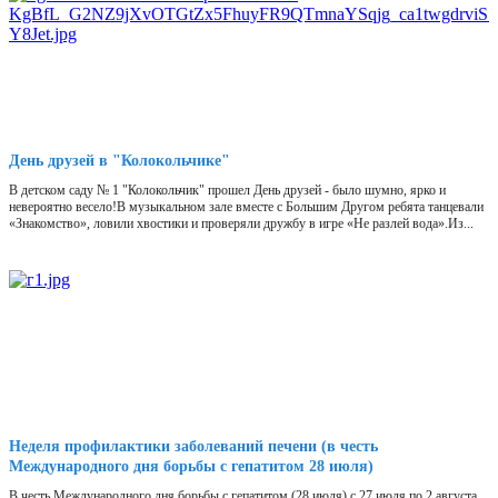
День друзей в "Колокольчике"
В детском саду № 1 "Колокольчик" прошел День друзей - было шумно, ярко и
невероятно весело!В музыкальном зале вместе с Большим Другом ребята танцевали
«Знакомство», ловили хвостики и проверяли дружбу в игре «Не разлей вода».Из...
Неделя профилактики заболеваний печени (в честь
Международного дня борьбы с гепатитом 28 июля)
В честь Международного дня борьбы с гепатитом (28 июля) с 27 июля по 2 августа