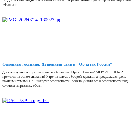
ПДД для велосипедистов и самокатчиков, закрепив знания просмотром мультфильма
«Фиксики...
Семейная гостиная. Душевный день в "Орлятах России"
Десятый день в лагере дневного пребывания "Орлята России" МОУ АСОШ № 2
пролетел на одном дыхании! Утро началось с бодрой зарядки, а продолжился день
важными темами.На "Минутке безопасности" ребята узнали все о безопасности под
солнцем и правилах обра...