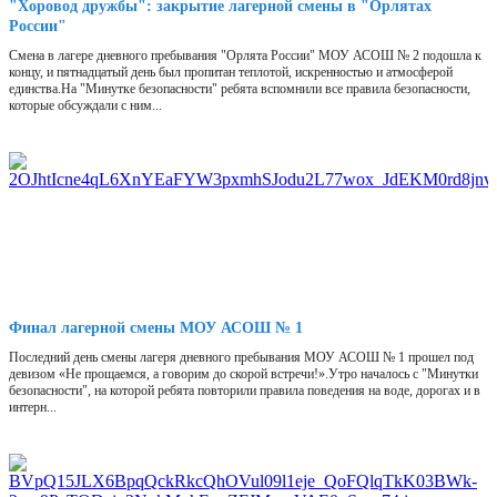
"Хоровод дружбы": закрытие лагерной смены в "Орлятах
России"
Смена в лагере дневного пребывания "Орлята России" МОУ АСОШ № 2 подошла к
концу, и пятнадцатый день был пропитан теплотой, искренностью и атмосферой
единства.На "Минутке безопасности" ребята вспомнили все правила безопасности,
которые обсуждали с ним...
Финал лагерной смены МОУ АСОШ № 1
Последний день смены лагеря дневного пребывания МОУ АСОШ № 1 прошел под
девизом «Не прощаемся, а говорим до скорой встречи!».Утро началось с "Минутки
безопасности", на которой ребята повторили правила поведения на воде, дорогах и в
интерн...