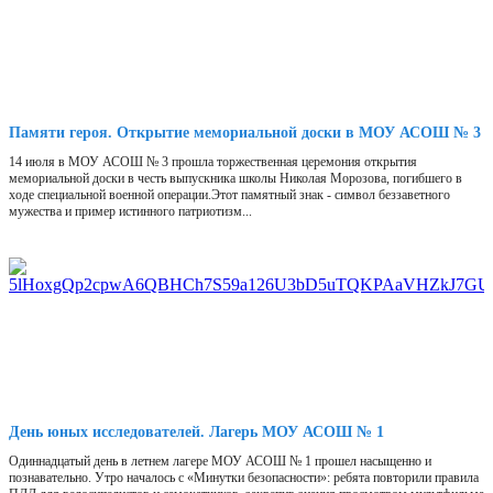
Памяти героя. Открытие мемориальной доски в МОУ АСОШ № 3
14 июля в МОУ АСОШ № 3 прошла торжественная церемония открытия
мемориальной доски в честь выпускника школы Николая Морозова, погибшего в
ходе специальной военной операции.Этот памятный знак - символ беззаветного
мужества и пример истинного патриотизм...
День юных исследователей. Лагерь МОУ АСОШ № 1
Одиннадцатый день в летнем лагере МОУ АСОШ № 1 прошел насыщенно и
познавательно. Утро началось с «Минутки безопасности»: ребята повторили правила