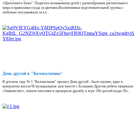
«Цветочного бума". Педагоги познакомили детей с разнообразием растительного
мира и правилами ухода за цветами.Воспитанники подготовительной группы с
любовью поухаживали за кл...
День друзей в "Колокольчике"
В детском саду № 1 "Колокольчик" прошел День друзей - было шумно, ярко и
невероятно весело!В музыкальном зале вместе с Большим Другом ребята танцевали
«Знакомство», ловили хвостики и проверяли дружбу в игре «Не разлей вода».Из...