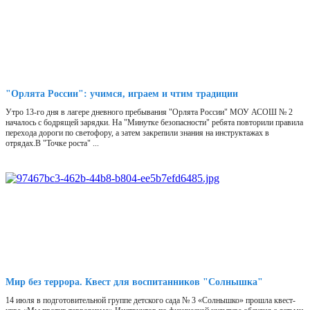
"Орлята России": учимся, играем и чтим традиции
Утро 13-го дня в лагере дневного пребывания "Орлята России" МОУ АСОШ № 2
началось с бодрящей зарядки. На "Минутке безопасности" ребята повторили правила
перехода дороги по светофору, а затем закрепили знания на инструктажах в
отрядах.В "Точке роста" ...
Мир без террора. Квест для воспитанников "Солнышка"
14 июля в подготовительной группе детского сада № 3 «Солнышко» прошла квест-