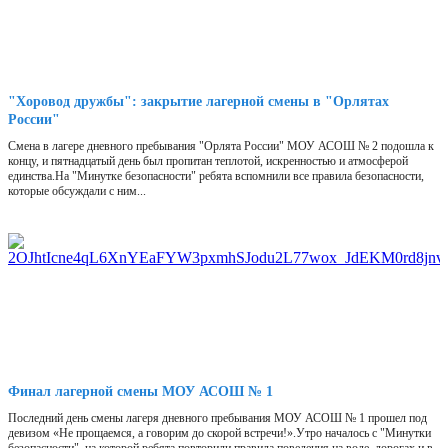
"Хоровод дружбы": закрытие лагерной смены в "Орлятах
России"
Смена в лагере дневного пребывания "Орлята России" МОУ АСОШ № 2 подошла к
концу, и пятнадцатый день был пропитан теплотой, искренностью и атмосферой
единства.На "Минутке безопасности" ребята вспомнили все правила безопасности,
которые обсуждали с ним...
Финал лагерной смены МОУ АСОШ № 1
Последний день смены лагеря дневного пребывания МОУ АСОШ № 1 прошел под
девизом «Не прощаемся, а говорим до скорой встречи!».Утро началось с "Минутки