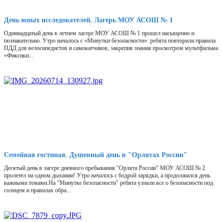
День юных исследователей. Лагерь МОУ АСОШ № 1
Одиннадцатый день в летнем лагере МОУ АСОШ № 1 прошел насыщенно и
познавательно. Утро началось с «Минутки безопасности»: ребята повторили правила
ПДД для велосипедистов и самокатчиков, закрепив знания просмотром мультфильма
«Фиксики...
Семейная гостиная. Душевный день в "Орлятах России"
Десятый день в лагере дневного пребывания "Орлята России" МОУ АСОШ № 2
пролетел на одном дыхании! Утро началось с бодрой зарядки, а продолжился день
важными темами.На "Минутке безопасности" ребята узнали все о безопасности под
солнцем и правилах обра...