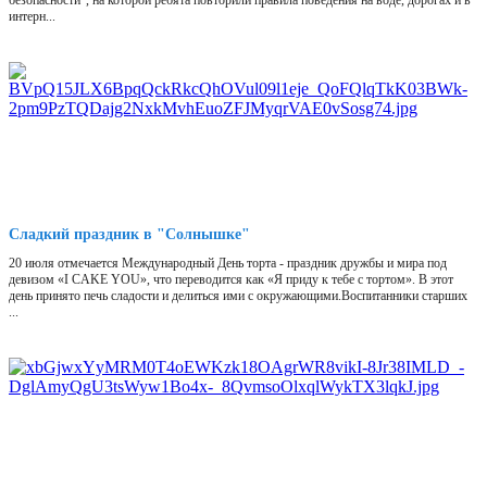
безопасности", на которой ребята повторили правила поведения на воде, дорогах и в
интерн...
Сладкий праздник в "Солнышке"
20 июля отмечается Международный День торта - праздник дружбы и мира под
девизом «I CAKE YOU», что переводится как «Я приду к тебе с тортом». В этот
день принято печь сладости и делиться ими с окружающими.Воспитанники старших
...