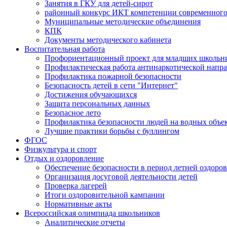
Занятия в ГКУ для детей-сирот
районный конкурс ИКТ компетенции современного
Муниципальные методические объединения
КПК
Документы методического кабинета
Воспитательная работа
Профориентационный проект для младших школьни
Профилактическая работа антинаркотической напр
Профилактика пожарной безопасности
Безопасность детей в сети "Интернет"
Достижения обучающихся
Защита персональных данных
Безопасное лето
Профилактика безопасности людей на водных объе
Лучшие практики борьбы с буллингом
ФГОС
Физкультура и спорт
Отдых и оздоровление
Обеспечение безопасности в период летней оздоро
Организация досуговой деятельности детей
Проверка лагерей
Итоги оздоровительной кампании
Нормативные акты
Всероссийская олимпиада школьников
Аналитические отчеты