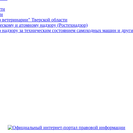
сти
ти
о ветеринарии" Тверской области
ескому и атомному надзору (Ростехнадзор)
о надзору за техническим состоянием самоходных машин и други