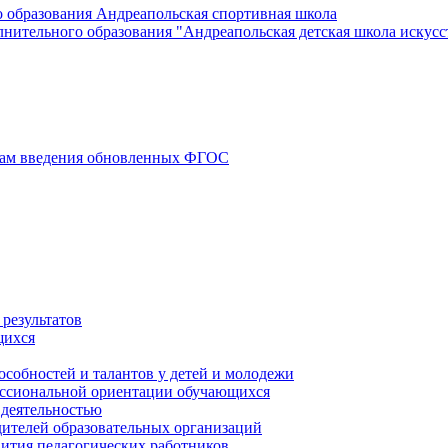
 образования Андреапольская спортивная школа
ительного образования "Андреапольская детская школа искусс
осам введения обновленных ФГОС
результатов
щихся
особностей и талантов у детей и молодежи
ессиональной ориентации обучающихся
 деятельностью
ителей образовательных организаций
вития педагогических работников