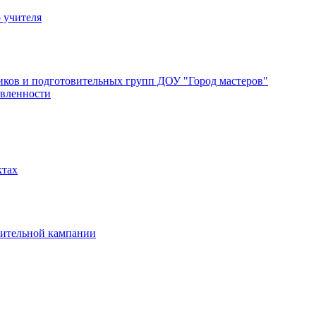
 учителя
ков и подготовительных групп ДОУ "Город мастеров"
авленности
ктах
вительной кампании