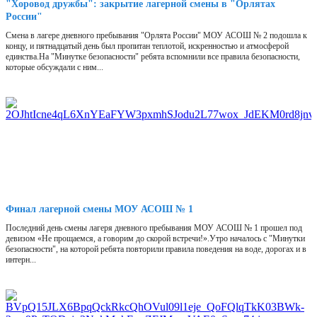
"Хоровод дружбы": закрытие лагерной смены в "Орлятах
России"
Смена в лагере дневного пребывания "Орлята России" МОУ АСОШ № 2 подошла к
концу, и пятнадцатый день был пропитан теплотой, искренностью и атмосферой
единства.На "Минутке безопасности" ребята вспомнили все правила безопасности,
которые обсуждали с ним...
Финал лагерной смены МОУ АСОШ № 1
Последний день смены лагеря дневного пребывания МОУ АСОШ № 1 прошел под
девизом «Не прощаемся, а говорим до скорой встречи!».Утро началось с "Минутки
безопасности", на которой ребята повторили правила поведения на воде, дорогах и в
интерн...