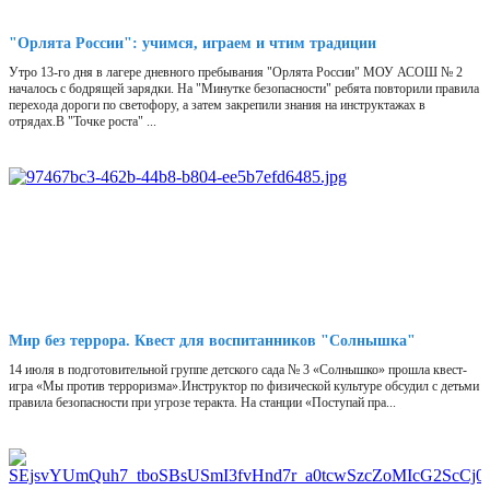
"Орлята России": учимся, играем и чтим традиции
Утро 13-го дня в лагере дневного пребывания "Орлята России" МОУ АСОШ № 2
началось с бодрящей зарядки. На "Минутке безопасности" ребята повторили правила
перехода дороги по светофору, а затем закрепили знания на инструктажах в
отрядах.В "Точке роста" ...
Мир без террора. Квест для воспитанников "Солнышка"
14 июля в подготовительной группе детского сада № 3 «Солнышко» прошла квест-
игра «Мы против терроризма».Инструктор по физической культуре обсудил с детьми
правила безопасности при угрозе теракта. На станции «Поступай пра...