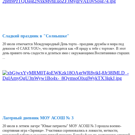
Сладкий праздник в "Солнышке"
20 июля отмечается Международный День торта - праздник дружбы и мира под
девизом «I CAKE YOU», что переводится как «Я приду к тебе с тортом». В этот
день принято печь сладости и делиться ими с окружающими.Воспитанники старших
...
Лагерный дневник МОУ АСОШ № 3
20 июля в летнем лагере "Юные патриоты" МОУ АСОШ № 3 прошла военно-
спортивная игра «Зарница». Участники соревновались в ловкости, меткости,