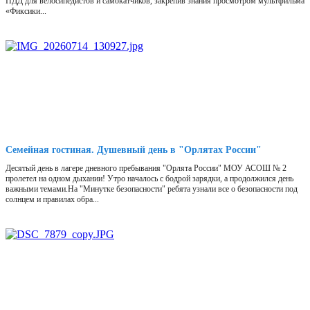
ПДД для велосипедистов и самокатчиков, закрепив знания просмотром мультфильма
«Фиксики...
Семейная гостиная. Душевный день в "Орлятах России"
Десятый день в лагере дневного пребывания "Орлята России" МОУ АСОШ № 2
пролетел на одном дыхании! Утро началось с бодрой зарядки, а продолжился день
важными темами.На "Минутке безопасности" ребята узнали все о безопасности под
солнцем и правилах обра...