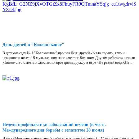
День друзей в "Колокольчике"
В детском саду № 1 "Колокольчик" прошел День друзей - было шумно, ярко и
невероятно весело!В музыкальном зале вместе с Большим Другом ребята танцевали
«Знакомство», ловили хвостики и проверяли дружбу в игре «Не разлей вода».Из...
Неделя профилактики заболеваний печени (в честь
Международного дня борьбы с гепатитом 28 июля)
В честь Международного дня борьбы с гепатитом (28 июля) с 27 июля по 2 августа