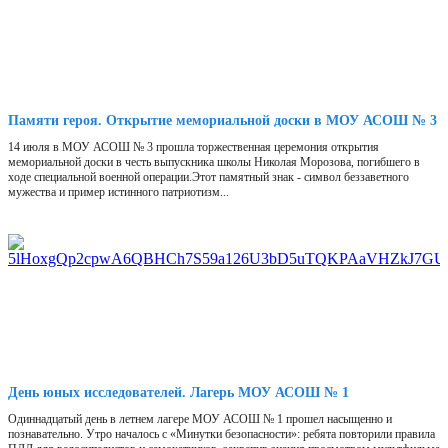
Памяти героя. Открытие мемориальной доски в МОУ АСОШ № 3
14 июля в МОУ АСОШ № 3 прошла торжественная церемония открытия
мемориальной доски в честь выпускника школы Николая Морозова, погибшего в
ходе специальной военной операции.Этот памятный знак - символ беззаветного
мужества и пример истинного патриотизм...
День юных исследователей. Лагерь МОУ АСОШ № 1
Одиннадцатый день в летнем лагере МОУ АСОШ № 1 прошел насыщенно и
познавательно. Утро началось с «Минутки безопасности»: ребята повторили правила