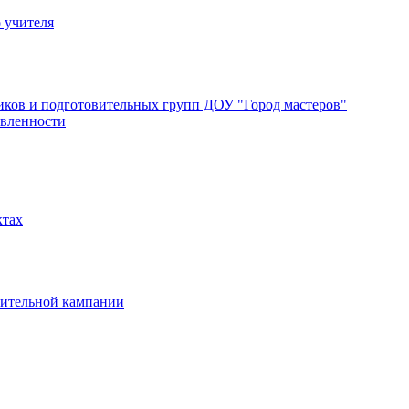
 учителя
ков и подготовительных групп ДОУ "Город мастеров"
авленности
ктах
вительной кампании