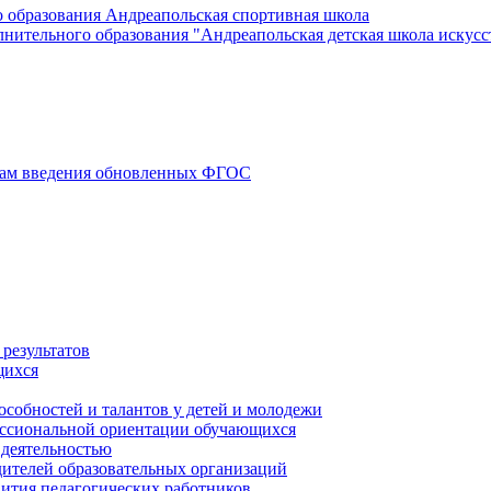
 образования Андреапольская спортивная школа
ительного образования "Андреапольская детская школа искусс
осам введения обновленных ФГОС
результатов
щихся
особностей и талантов у детей и молодежи
ессиональной ориентации обучающихся
 деятельностью
ителей образовательных организаций
вития педагогических работников