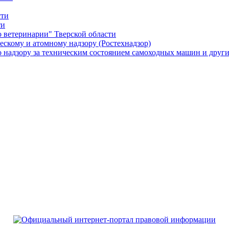
сти
ти
о ветеринарии" Тверской области
ескому и атомному надзору (Ростехнадзор)
о надзору за техническим состоянием самоходных машин и други