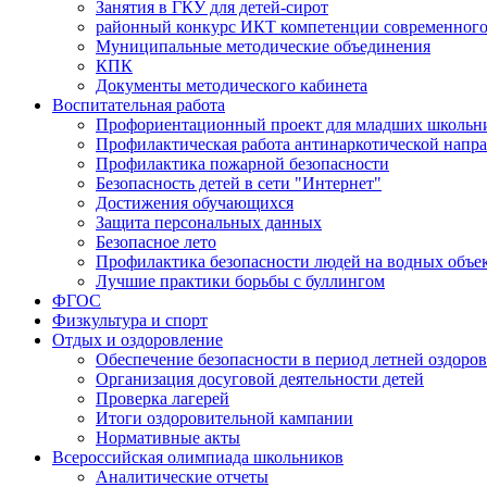
Занятия в ГКУ для детей-сирот
районный конкурс ИКТ компетенции современного
Муниципальные методические объединения
КПК
Документы методического кабинета
Воспитательная работа
Профориентационный проект для младших школьни
Профилактическая работа антинаркотической напр
Профилактика пожарной безопасности
Безопасность детей в сети "Интернет"
Достижения обучающихся
Защита персональных данных
Безопасное лето
Профилактика безопасности людей на водных объе
Лучшие практики борьбы с буллингом
ФГОС
Физкультура и спорт
Отдых и оздоровление
Обеспечение безопасности в период летней оздоро
Организация досуговой деятельности детей
Проверка лагерей
Итоги оздоровительной кампании
Нормативные акты
Всероссийская олимпиада школьников
Аналитические отчеты